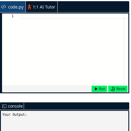
code.py
1:1 AI Tutor
1
Run
Reset
console